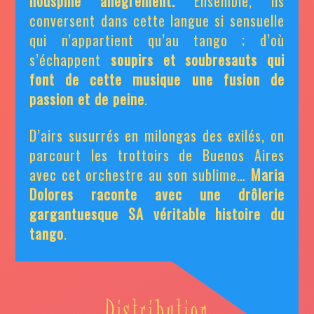
houspille allègrement.
Ensemble, ils
conversent dans cette langue si sensuelle
qui n’appartient qu’au tango ; d’où
s’échappent
soupirs et soubresauts qui
font de cette musique une fusion
de
passion et de peine
.
D’airs susurrés en milongas des exilés, on
parcourt les trottoirs de Buenos Aires
avec cet orchestre au son sublime…
M
aria
Dolores raconte avec une drôlerie
gargantuesque SA véritable histoire du
tango
.
Distribution